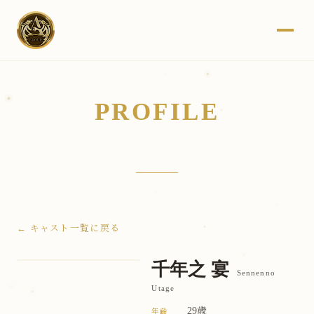
PROFILE
← キャスト一覧に戻る
千年之 宴
Sennenno
Utage
29歳
年齢